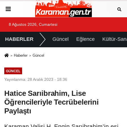
8 Ağustos 2026, Cumartesi
HABERLER
Güncel
Eğlence
Kültür-San
Haberler
Güncel
GÜNCEL
Yayınlanma: 28 Aralık 2023 - 18:36
Hatice Sarıibrahim, Lise
Öğrencileriyle Tecrübelerini
Paylaştı
Karaman Valisi H. Engin Sarıibrahim’in eşi