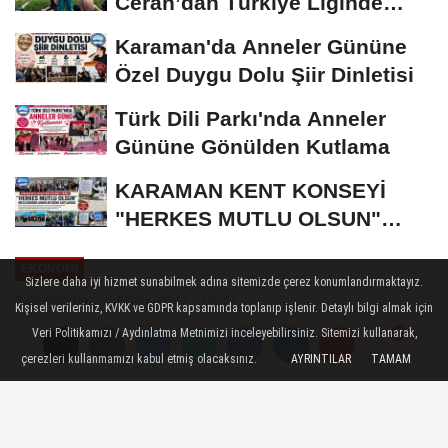
Ceran’dan Türkiye Liginde
Bronz Madalya
Karaman'da Anneler Gününe
Özel Duygu Dolu Şiir Dinletisi
Türk Dili Parkı'nda Anneler
Gününe Gönülden Kutlama
KARAMAN KENT KONSEYİ
"HERKES MUTLU OLSUN"
MECLİSİNDEN ANNELER
EKONOMI
GÜNÜNE...
Sizlere daha iyi hizmet sunabilmek adına sitemizde çerez konumlandırmaktayız.
Yayınlanma: 28 Aralık 2023 - 18:33
Kişisel verileriniz, KVKK ve GDPR kapsamında toplanıp işlenir. Detaylı bilgi almak için
Veri Politikamızı / Aydınlatma Metnimizi inceleyebilirsiniz. Sitemizi kullanarak,
Bayram: Prim borçlarını
çerezleri kullanmamızı kabul etmiş olacaksınız.
AYRINTILAR
TAMAM
Yorumlar
Yorumlar
ödeyemez duruma getirir
Karaman Ziraat Odası Başkanı Mehmet