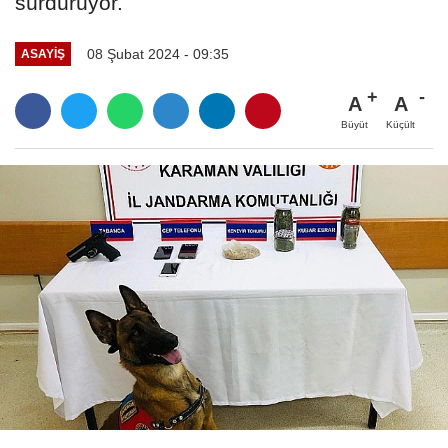
sürdürüyor.
08 Şubat 2024 - 09:35
ASAYIŞ
A
A
Büyüt
Küçült