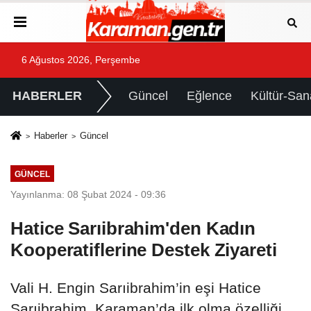
6 Ağustos 2026, Perşembe
HABERLER
Güncel
Eğlence
Kültür-San
Haberler
Güncel
GÜNCEL
Yayınlanma: 08 Şubat 2024 - 09:36
Hatice Sarıibrahim'den Kadın
Kooperatiflerine Destek Ziyareti
Vali H. Engin Sarıibrahim’in eşi Hatice
Sarıibrahim, Karaman’da ilk olma özelliği