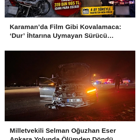
Karaman’da Film Gibi Kovalamaca:
‘Dur’ İhtarına Uymayan Sürücü
Motosikleti Bırakıp Kaçtı
Milletvekili Selman Oğuzhan Eser
Ankara Yolunda Ölümden Döndü