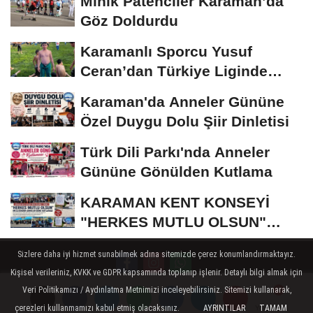
Minik Patenciler Karaman’da
Göz Doldurdu
Karamanlı Sporcu Yusuf
Ceran’dan Türkiye Liginde
Bronz Madalya
Karaman'da Anneler Gününe
Özel Duygu Dolu Şiir Dinletisi
Türk Dili Parkı'nda Anneler
Gününe Gönülden Kutlama
KARAMAN KENT KONSEYİ
"HERKES MUTLU OLSUN"
MECLİSİNDEN ANNELER
Sizlere daha iyi hizmet sunabilmek adına sitemizde çerez konumlandırmaktayız.
GÜNÜNE...
Kişisel verileriniz, KVKK ve GDPR kapsamında toplanıp işlenir. Detaylı bilgi almak için
Veri Politikamızı / Aydınlatma Metnimizi inceleyebilirsiniz. Sitemizi kullanarak,
Künye
İletişim
Çerez Politikası
Gizlilik İlkeleri
çerezleri kullanmamızı kabul etmiş olacaksınız.
AYRINTILAR
TAMAM
Yorumlar
Yorumlar