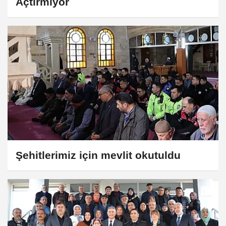
Açtırmıyor
Şehitlerimiz için mevlit okutuldu