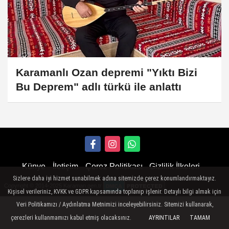
Karamanlı Ozan depremi "Yıktı Bizi
Bu Deprem" adlı türkü ile anlattı
Künye
İletişim
Çerez Politikası
Gizlilik İlkeleri
Sizlere daha iyi hizmet sunabilmek adına sitemizde çerez konumlandırmaktayız.
Copyright © 2014-2025 Karaman.gen.tr
Kişisel verileriniz, KVKK ve GDPR kapsamında toplanıp işlenir. Detaylı bilgi almak için
Veri Politikamızı / Aydınlatma Metnimizi inceleyebilirsiniz. Sitemizi kullanarak,
çerezleri kullanmamızı kabul etmiş olacaksınız.
AYRINTILAR
TAMAM