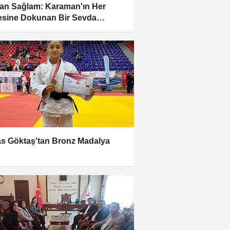
n Sağlam: Karaman'ın Her
sine Dokunan Bir Sevda
uluğu
s Göktaş'tan Bronz Madalya