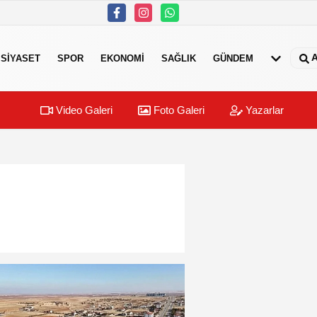
A
SIYASET
SPOR
EKONOMI
SAĞLIK
GÜNDEM
Video Galeri
Foto Galeri
Yazarlar