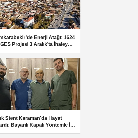
mkarabekir’de Enerji Atağı: 1624
GES Projesi 3 Aralık’ta İhaleye
yor
llık Stent Karaman'da Hayat
ardı: Başarılı Kapalı Yöntemle İki
rizma Onarıldı