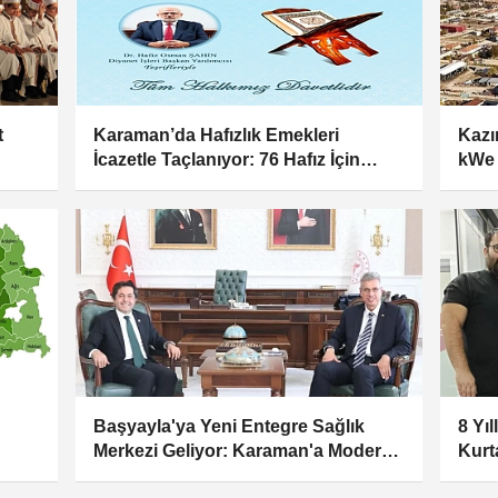
t
Karaman’da Hafızlık Emekleri
Kazı
İcazetle Taçlanıyor: 76 Hafız İçin
kWe 
Büyük Gün
Çıkı
Başyayla'ya Yeni Entegre Sağlık
8 Yı
Merkezi Geliyor: Karaman'a Modern
Kurt
Sağlık Yatırımı
Anev