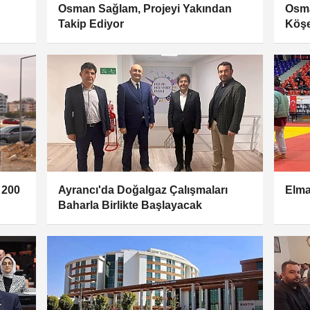
Osman Sağlam, Projeyi Yakından
Osma
Takip Ediyor
Köşe
Yolc
 200
Ayrancı'da Doğalgaz Çalışmaları
Elma
Baharla Birlikte Başlayacak