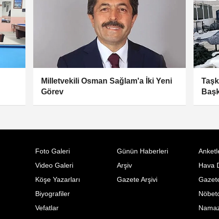
Milletvekili Osman Sağlam'a İki Yeni
Taşk
Görev
Başk
Foto Galeri
Günün Haberleri
Anketl
Video Galeri
Arşiv
Hava 
Köşe Yazarları
Gazete Arşivi
Gazete
Biyografiler
Nöbetc
Vefatlar
Namaz 