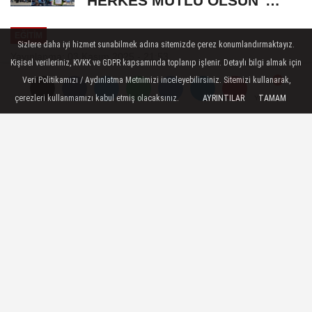
"HERKES MUTLU OLSUN"
MECLİSİNDEN ANNELER
EĞITIM
GÜNÜNE...
Sizlere daha iyi hizmet sunabilmek adına sitemizde çerez konumlandırmaktayız.
Yayınlanma: 03 Kasım 2025 - 21:53
Kişisel verileriniz, KVKK ve GDPR kapsamında toplanıp işlenir. Detaylı bilgi almak için
Veri Politikamızı / Aydınlatma Metnimizi inceleyebilirsiniz. Sitemizi kullanarak,
Patates Kabuğu Tozu ile
çerezleri kullanmamızı kabul etmiş olacaksınız.
AYRINTILAR
TAMAM
Yorumlar
Yorumlar
Geleneksel Kayseri Mantısına
Yenilikçi Dokunuş
Karamanoğlu Mehmetbey Üniversitesi
(KMÜ) Teknik Bilimler Meslek Yüksekokulu
Gıda İşleme Bölümü, geleneksel Kayseri
mantısının sağlıklı ve sürdürülebilir
üretimini hedefleyen yenilikçi bir projeye
imza atıyor.
03 Kasım 2025 - 21:53
EĞITIM