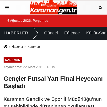
6 Ağustos 2026, Perşembe
HABERLER
Güncel
Eğlence
Kültür-San
Haberler
Karaman
KARAMAN
Yayınlanma: 22 Mart 2019 - 15:19
Gençler Futsal Yarı Final Heyecanı
Başladı
Karaman Gençlik ve Spor İl Müdürlüğü’nün
ev sahipliğinde düzenlenen okullararası