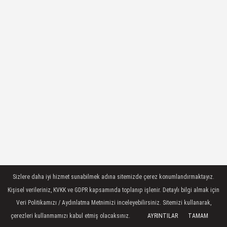
Sizlere daha iyi hizmet sunabilmek adına sitemizde çerez konumlandırmaktayız.
Kişisel verileriniz, KVKK ve GDPR kapsamında toplanıp işlenir. Detaylı bilgi almak için
Veri Politikamızı / Aydınlatma Metnimizi inceleyebilirsiniz. Sitemizi kullanarak,
çerezleri kullanmamızı kabul etmiş olacaksınız.
AYRINTILAR
TAMAM