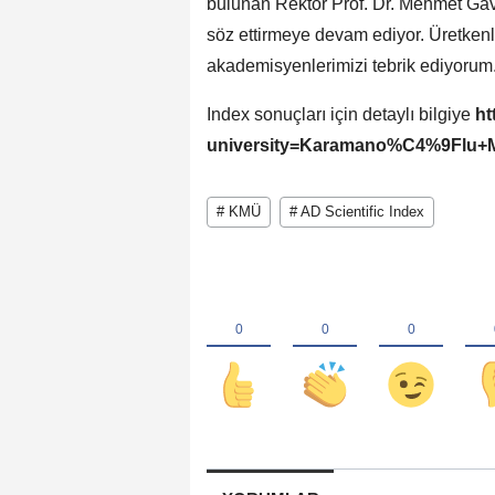
bulunan Rektör Prof. Dr. Mehmet Gavg
söz ettirmeye devam ediyor. Üretkenl
akademisyenlerimizi tebrik ediyorum.
Index sonuçları için detaylı bilgiye
ht
university=Karamano%C4%9Flu+M
# KMÜ
# AD Scientific Index