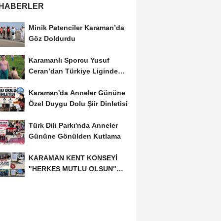
 HABERLER
Minik Patenciler Karaman’da
Göz Doldurdu
Karamanlı Sporcu Yusuf
Ceran’dan Türkiye Liginde
Bronz Madalya
Karaman'da Anneler Gününe
Özel Duygu Dolu Şiir Dinletisi
Türk Dili Parkı'nda Anneler
Gününe Gönülden Kutlama
KARAMAN KENT KONSEYİ
"HERKES MUTLU OLSUN"
MECLİSİNDEN ANNELER
GÜNÜNE...