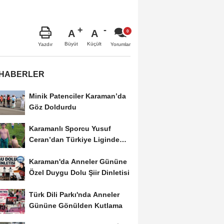
A
A
Büyüt
Küçült
Yazdır
Yorumlar
 HABERLER
Minik Patenciler Karaman’da
Göz Doldurdu
Karamanlı Sporcu Yusuf
Ceran’dan Türkiye Liginde
Bronz Madalya
Karaman'da Anneler Gününe
Özel Duygu Dolu Şiir Dinletisi
Türk Dili Parkı'nda Anneler
Gününe Gönülden Kutlama