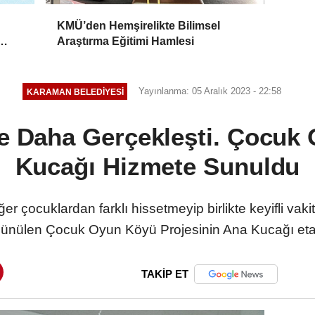
KMÜ’den Hemşirelikte Bilimsel
Araştırma Eğitimi Hamlesi
Yayınlanma: 05 Aralık 2023 - 22:58
KARAMAN BELEDIYESI
je Daha Gerçekleşti. Çocuk
Kucağı Hizmete Sunuldu
ğer çocuklardan farklı hissetmeyip birlikte keyifli vaki
şünülen Çocuk Oyun Köyü Projesinin Ana Kucağı etabı
TAKİP ET