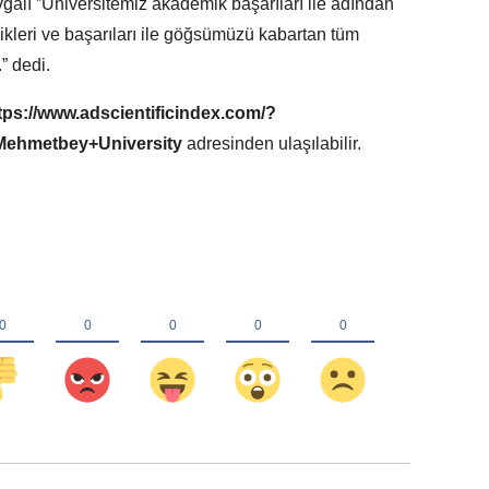
alı ”Üniversitemiz akademik başarıları ile adından
ikleri ve başarıları ile göğsümüzü kabartan tüm
” dedi.
tps://www.adscientificindex.com/?
ehmetbey+University
adresinden ulaşılabilir.