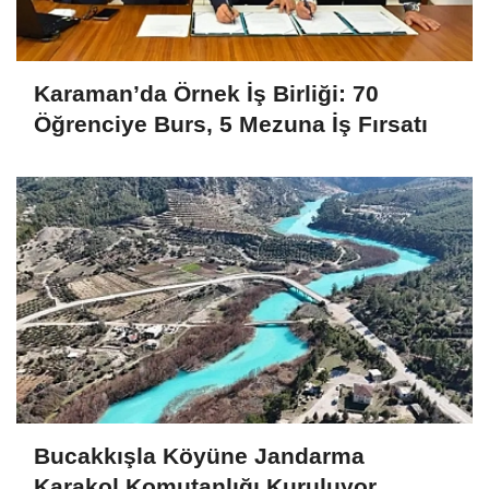
Karaman’da Örnek İş Birliği: 70
Öğrenciye Burs, 5 Mezuna İş Fırsatı
Bucakkışla Köyüne Jandarma
Karakol Komutanlığı Kuruluyor