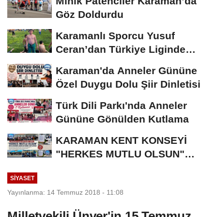
Minik Patenciler Karaman’da
Göz Doldurdu
Karamanlı Sporcu Yusuf
Ceran’dan Türkiye Liginde
Bronz Madalya
Karaman'da Anneler Gününe
Özel Duygu Dolu Şiir Dinletisi
Türk Dili Parkı'nda Anneler
Gününe Gönülden Kutlama
KARAMAN KENT KONSEYİ
"HERKES MUTLU OLSUN"
MECLİSİNDEN ANNELER
SIYASET
GÜNÜNE...
Yayınlanma: 14 Temmuz 2018 - 11:08
Milletvekili Ünver'in 15 Temmuz