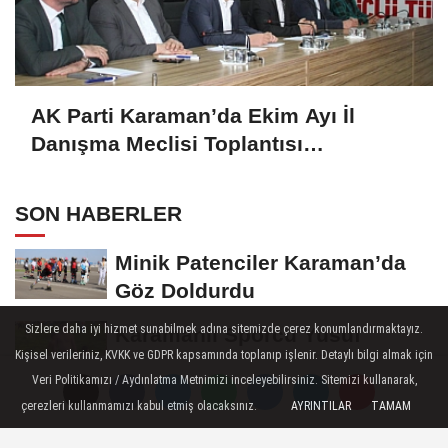
AK Parti Karaman’da Ekim Ayı İl
Danışma Meclisi Toplantısı
Gerçekleştirildi
SON HABERLER
Minik Patenciler Karaman’da
Göz Doldurdu
Sizlere daha iyi hizmet sunabilmek adına sitemizde çerez konumlandırmaktayız.
Karamanlı Sporcu Yusuf
Kişisel verileriniz, KVKK ve GDPR kapsamında toplanıp işlenir. Detaylı bilgi almak için
Ceran’dan Türkiye Liginde
Veri Politikamızı / Aydınlatma Metnimizi inceleyebilirsiniz. Sitemizi kullanarak,
Bronz Madalya
Karaman'da Anneler Gününe
çerezleri kullanmamızı kabul etmiş olacaksınız.
AYRINTILAR
TAMAM
Özel Duygu Dolu Şiir Dinletisi