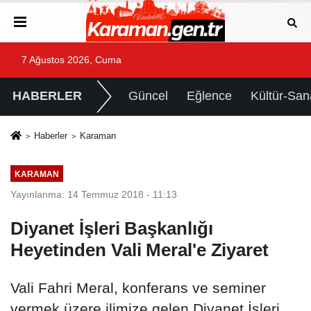
7 Ağustos 2026, Cuma
HABERLER
Güncel
Eğlence
Kültür-San
Haberler
Karaman
KARAMAN
Yayınlanma: 14 Temmuz 2018 - 11:13
Diyanet İşleri Başkanlığı
Heyetinden Vali Meral'e Ziyaret
Vali Fahri Meral, konferans ve seminer
vermek üzere ilimize gelen Diyanet İşleri