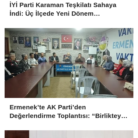
İYİ Parti Karaman Teşkilatı Sahaya
İndi: Üç İlçede Yeni Dönem
Çalışmaları Değerlendirildi
Ermenek’te AK Parti’den
Değerlendirme Toplantısı: “Birlikteyiz,
Çünkü Hizmet Yolundayız”