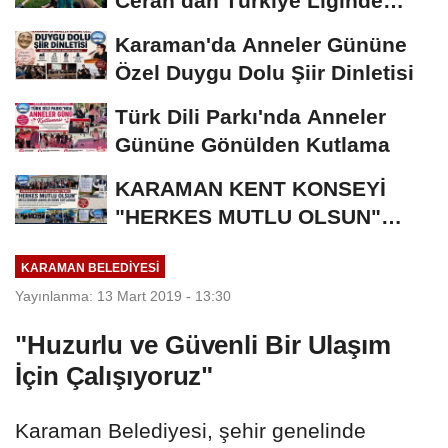
Ceran’dan Türkiye Liginde
Bronz Madalya
Karaman'da Anneler Gününe
Özel Duygu Dolu Şiir Dinletisi
Türk Dili Parkı'nda Anneler
Gününe Gönülden Kutlama
KARAMAN KENT KONSEYİ
"HERKES MUTLU OLSUN"
MECLİSİNDEN ANNELER
KARAMAN BELEDIYESI
GÜNÜNE...
Yayınlanma: 13 Mart 2019 - 13:30
"Huzurlu ve Güvenli Bir Ulaşım
İçin Çalışıyoruz"
Karaman Belediyesi, şehir genelinde