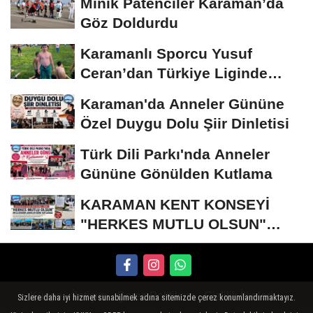
Minik Patenciler Karaman’da
Göz Doldurdu
Karamanlı Sporcu Yusuf
Ceran’dan Türkiye Liginde
Bronz Madalya
Karaman'da Anneler Gününe
Özel Duygu Dolu Şiir Dinletisi
Türk Dili Parkı'nda Anneler
Gününe Gönülden Kutlama
KARAMAN KENT KONSEYİ
"HERKES MUTLU OLSUN"
MECLİSİNDEN ANNELER
GÜNÜNE...
Künye
İletişim
Çerez Politikası
Gizlilik İlkeleri
Sizlere daha iyi hizmet sunabilmek adına sitemizde çerez konumlandırmaktayız.