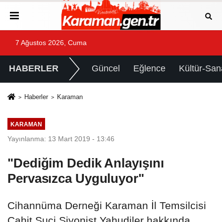
7 Ağustos 2026, Cuma
HABERLER
Güncel
Eğlence
Kültür-San
Haberler
Karaman
KARAMAN
Yayınlanma: 13 Mart 2019 - 13:46
"Dediğim Dedik Anlayışını
Pervasızca Uyguluyor"
Cihannüma Derneği Karaman İl Temsilcisi
Cahit Suci Siyonist Yahudiler hakkında