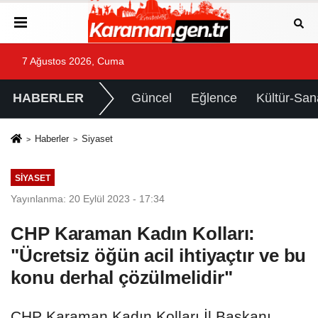
7 Ağustos 2026, Cuma
HABERLER
Güncel
Eğlence
Kültür-San
Haberler
Siyaset
SIYASET
Yayınlanma: 20 Eylül 2023 - 17:34
CHP Karaman Kadın Kolları:
"Ücretsiz öğün acil ihtiyaçtır ve bu
konu derhal çözülmelidir"
CHP Karaman Kadın Kolları İl Başkanı