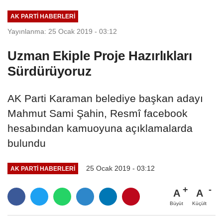
GÜNÜNE...
AK PARTI HABERLERI
Yayınlanma: 25 Ocak 2019 - 03:12
Uzman Ekiple Proje Hazırlıkları
Sürdürüyoruz
AK Parti Karaman belediye başkan adayı
Mahmut Sami Şahin, Resmî facebook
hesabından kamuoyuna açıklamalarda
bulundu
25 Ocak 2019 - 03:12
AK PARTI HABERLERI
A
A
Büyüt
Küçült