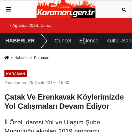
7 Ağustos 2026, Cuma
HABERLER
Güncel
Eğlence
Kültür-San
Haberler
Karaman
KARAMAN
Yayınlanma: 25 Ocak 2019 - 15:00
Çatak Ve Erenkavak Köylerimizde
Yol Çalışmaları Devam Ediyor
İl Özel İdaresi Yol ve Ulaşım Şube
Müdürlüğü ekipleri 2019 programı