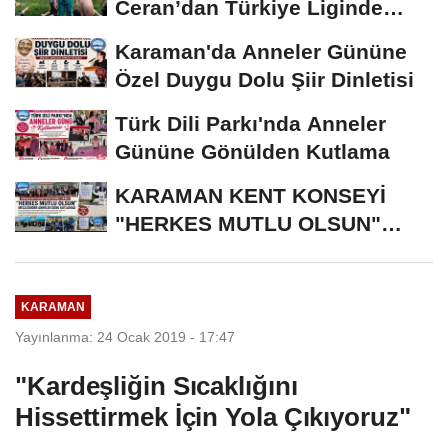
Ceran’dan Türkiye Liginde
Bronz Madalya
Karaman'da Anneler Gününe
Özel Duygu Dolu Şiir Dinletisi
Türk Dili Parkı'nda Anneler
Gününe Gönülden Kutlama
KARAMAN KENT KONSEYİ
"HERKES MUTLU OLSUN"
MECLİSİNDEN ANNELER
GÜNÜNE...
KARAMAN
Yayınlanma: 24 Ocak 2019 - 17:47
"Kardeşliğin Sıcaklığını
Hissettirmek İçin Yola Çıkıyoruz"