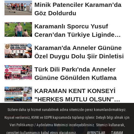
Minik Patenciler Karaman’da
Göz Doldurdu
Karamanlı Sporcu Yusuf
Ceran’dan Türkiye Liginde
Bronz Madalya
Karaman'da Anneler Gününe
Özel Duygu Dolu Şiir Dinletisi
Türk Dili Parkı'nda Anneler
Gününe Gönülden Kutlama
KARAMAN KENT KONSEYİ
"HERKES MUTLU OLSUN"
MECLİSİNDEN ANNELER
Sizlere daha iyi hizmet sunabilmek adına sitemizde çerez konumlandırmaktayız.
GÜNÜNE...
Kişisel verileriniz, KVKK ve GDPR kapsamında toplanıp işlenir. Detaylı bilgi almak için
KARAMAN
Veri Politikamızı / Aydınlatma Metnimizi inceleyebilirsiniz. Sitemizi kullanarak,
Yayınlanma: 24 Ocak 2019 - 17:35
çerezleri kullanmamızı kabul etmiş olacaksınız.
AYRINTILAR
TAMAM