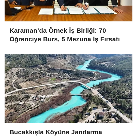
Karaman’da Örnek İş Birliği: 70
Öğrenciye Burs, 5 Mezuna İş Fırsatı
Bucakkışla Köyüne Jandarma