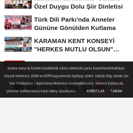
Özel Duygu Dolu Şiir Dinletisi
Türk Dili Parkı'nda Anneler
Gününe Gönülden Kutlama
KARAMAN KENT KONSEYİ
"HERKES MUTLU OLSUN"
MECLİSİNDEN ANNELER
MAGAZIN
GÜNÜNE...
Sizlere daha iyi hizmet sunabilmek adına sitemizde çerez konumlandırmaktayız.
Yayınlanma: 11 Haziran 2023 - 13:13
Kişisel verileriniz, KVKK ve GDPR kapsamında toplanıp işlenir. Detaylı bilgi almak için
Veri Politikamızı / Aydınlatma Metnimizi inceleyebilirsiniz. Sitemizi kullanarak,
Doğaçlama Tiyatronun Efsaneleri
çerezleri kullanmamızı kabul etmiş olacaksınız.
AYRINTILAR
TAMAM
Yorumlar
Yorumlar
Mahşer-i Cümbüş Karaman'a
Geliyor
Yılların birikimiyle gülmeye ve güldürmeye
devam eden doğaçlama tiyatro ekibi