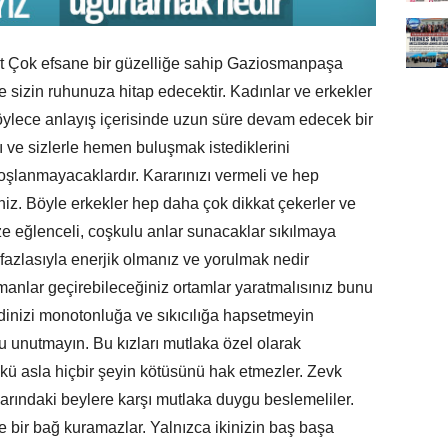
 Çok efsane bir güzelliğe sahip Gaziosmanpaşa
ve sizin ruhunuza hitap edecektir. Kadınlar ve erkekler
 böylece anlayış içerisinde uzun süre devam edecek bir
arı ve sizlerle hemen buluşmak istediklerini
oşlanmayacaklardır. Kararınızı vermeli ve hep
iz. Böyle erkekler hep daha çok dikkat çekerler ve
Size eğlenceli, coşkulu anlar sunacaklar sıkılmaya
fazlasıyla enerjik olmanız ve yorulmak nedir
amanlar geçirebileceğiniz ortamlar yaratmalısınız bunu
dinizi monotonluğa ve sıkıcılığa hapsetmeyin
 unutmayın. Bu kızları mutlaka özel olarak
nkü asla hiçbir şeyin kötüsünü hak etmezler. Zevk
larındaki beylere karşı mutlaka duygu beslemeliler.
e bir bağ kuramazlar. Yalnızca ikinizin baş başa