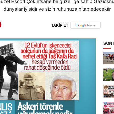
el Escort Çok efsane bir güzelliğe sahip Gaziosm
dünyalar iyisidir ve sizin ruhunuza hitap edecektir
TAKİP ET
SON