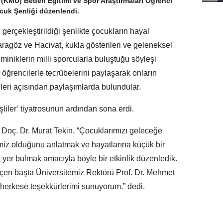
KMÜ) Beden Eğitimi ve Spor Araştırmaları Öğrenci
ocuk Şenliği düzenlendi.
n gerçekleştirildiği şenlikte çocukların hayal
aragöz ve Hacivat, kukla gösterileri ve geleneksel
iniklerin milli sporcularla buluştuğu söyleşi
 öğrencilerle tecrübelerini paylaşarak onların
ri açısından paylaşımlarda bulundular.
liler’ tiyatrosunun ardından sona erdi.
n Doç. Dr. Murat Tekin, “Çocuklarımızı geleceğe
miz olduğunu anlatmak ve hayatlarına küçük bir
yer bulmak amacıyla böyle bir etkinlik düzenledik.
en başta Üniversitemiz Rektörü Prof. Dr. Mehmet
 herkese teşekkürlerimi sunuyorum.” dedi.