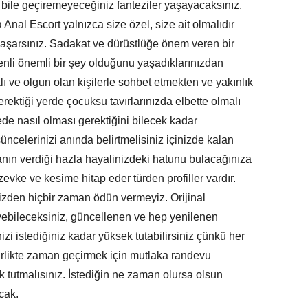
 bile geçiremeyeceğiniz fanteziler yaşayacaksınız.
nal Escort yalnızca size özel, size ait olmalıdır
yaşarsınız. Sadakat ve dürüstlüğe önem veren bir
denli önemli bir şey olduğunu yaşadıklarınızdan
lı ve olgun olan kişilerle sohbet etmekten ve yakınlık
ktiği yerde çocuksu tavırlarınızda elbette olmalı
de nasıl olması gerektiğini bilecek kadar
üncelerinizi anında belirtmelisiniz içinizde kalan
anın verdiği hazla hayalinizdeki hatunu bulacağınıza
evke ve kesime hitap eder türden profiller vardır.
mizden hiçbir zaman ödün vermeyiz. Orijinal
leyebileceksiniz, güncellenen ve hep yenilenen
nizi istediğiniz kadar yüksek tutabilirsiniz çünkü her
 Birlikte zaman geçirmek için mutlaka randevu
uk tutmalısınız. İstediğin ne zaman olursa olsun
cak.