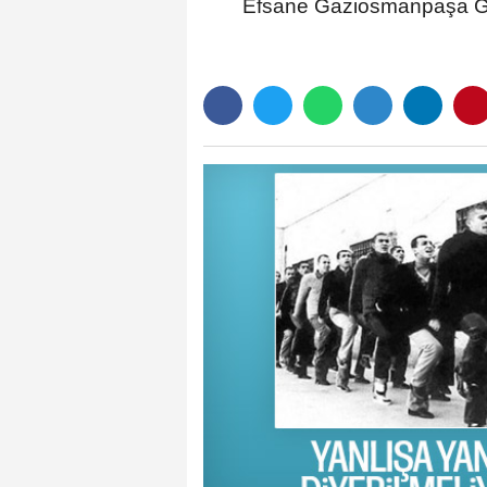
Efsane Gaziosmanpaşa Güz