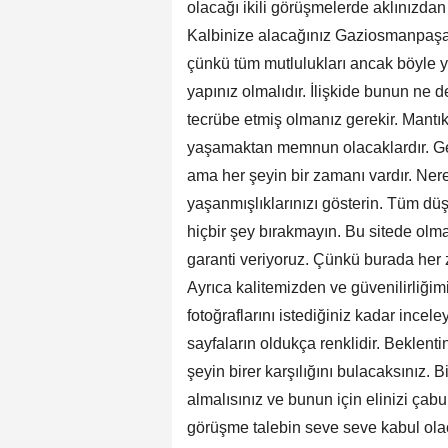
olacağı ikili görüşmelerde aklınızdan
Kalbinize alacağınız Gaziosmanpaşa A
çünkü tüm mutlulukları ancak böyle 
yapınız olmalıdır. İlişkide bunun ne 
tecrübe etmiş olmanız gerekir. Mantık
yaşamaktan memnun olacaklardır. Gere
ama her şeyin bir zamanı vardır. Nere
yaşanmışlıklarınızı gösterin. Tüm düş
hiçbir şey bırakmayın. Bu sitede olm
garanti veriyoruz. Çünkü burada her z
Ayrıca kalitemizden ve güvenilirliği
fotoğraflarını istediğiniz kadar ince
sayfaların oldukça renklidir. Beklenti
şeyin birer karşılığını bulacaksınız.
almalısınız ve bunun için elinizi çab
görüşme talebin seve seve kabul ola