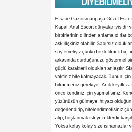
Efsane Gaziosmanpaşa Güzel Escort
Kapalı Anal Escort dünyalar iyisidir 
birbirlerinin dilinden anlamalıdırlar
aşk ilişkiniz olabilir. Sabırsız oldukl
söylemeliyiz çünkü bekletilmek hiç h
arkasında durduğunuzu göstermelisin
güçlü karakterli oldukları anlaşılır. 
vaktiniz bile kalmayacak. Bunun için 
bilmemeniz gerekiyor. Artık keyifli z
önce kendiniz için yapmalısınız. Ken
yüzünüzün gülmeye ihtiyacı olduğunu
değerlendirip, nitelendirmelisiniz çü
alıp, hoşlanmak isteyeceklerdir karşı
Yoksa kolay kolay size ısınamazlar v