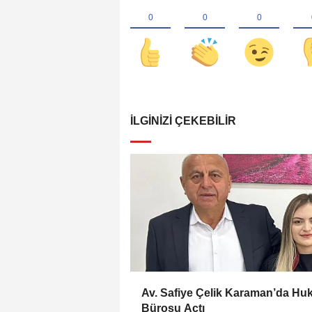
İLGINIZI ÇEKEBILIR
Av. Safiye Çelik Karaman’da Hu
Bürosu Açtı