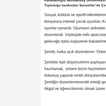
Karamanoğlu Mehmetbey Üniversitesi (
Topluluğu tarafından Sarıveliler’de Ç
Sosyal, kültürel ve sportif etkinlikleri
dünyasına inilerek çocuk oyunları, K
oyunlar oynandı. Oyunların ardından m
düzenlendi. Söyleşide milli sporcular
geleceğe daha özgüvenle bakabilmele
Şenlik, halka açık düzenlenen ‘Onbeş
Şenlikle ilgili düşüncelerini paylaşa
hazırlamak, onların bizim hazineleri
dokunuş yaparak renkli dünyalarında 
Şenliğin düzenlenmesinde emeği geç
Akgül ve öğrencilerimiz olmak üzere