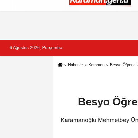
Künye
İletişim
Çerez Politikası
G
6 Ağustos 2026, Perşembe
Haberler
Karaman
Besyo Öğrencile
Besyo Öğren
Karamanoğlu Mehmetbey Ünive