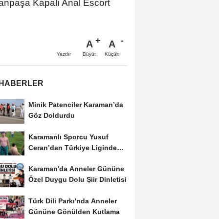
anpaşa Kapalı Anal Escort
A
A
Büyüt
Küçült
Yazdır
 HABERLER
Minik Patenciler Karaman’da
Göz Doldurdu
Karamanlı Sporcu Yusuf
Ceran’dan Türkiye Liginde
Bronz Madalya
Karaman'da Anneler Gününe
Özel Duygu Dolu Şiir Dinletisi
Türk Dili Parkı'nda Anneler
Gününe Gönülden Kutlama