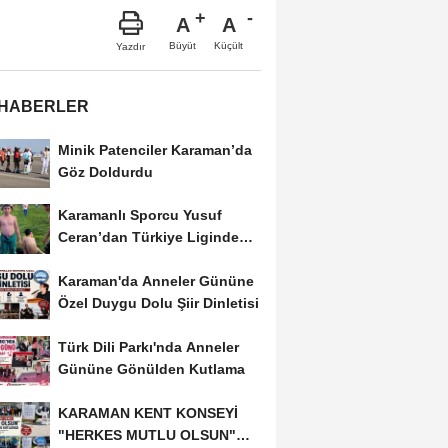
A
A
Büyüt
Küçült
Yazdır
 HABERLER
Minik Patenciler Karaman’da
Göz Doldurdu
Karamanlı Sporcu Yusuf
Ceran’dan Türkiye Liginde
Bronz Madalya
Karaman'da Anneler Gününe
Özel Duygu Dolu Şiir Dinletisi
Türk Dili Parkı'nda Anneler
Gününe Gönülden Kutlama
KARAMAN KENT KONSEYİ
"HERKES MUTLU OLSUN"