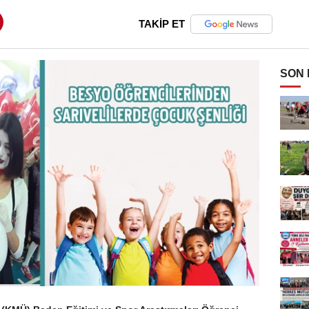
TAKİP ET
SON