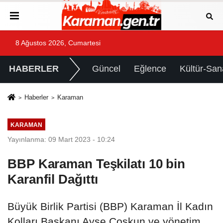
8 Ağustos 2026, Cumartesi
HABERLER
Güncel
Eğlence
Kültür-San
Haberler
Karaman
KARAMAN
Yayınlanma: 09 Mart 2023 - 10:24
BBP Karaman Teşkilatı 10 bin
Karanfil Dağıttı
Büyük Birlik Partisi (BBP) Karaman İl Kadın
Kolları Başkanı Ayşe Coşkun ve yönetim