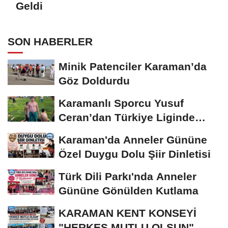
Geldi
SON HABERLER
Minik Patenciler Karaman’da
Göz Doldurdu
Karamanlı Sporcu Yusuf
Ceran’dan Türkiye Liginde
Bronz Madalya
Karaman'da Anneler Gününe
Özel Duygu Dolu Şiir Dinletisi
Türk Dili Parkı'nda Anneler
Gününe Gönülden Kutlama
KARAMAN KENT KONSEYİ
"HERKES MUTLU OLSUN"