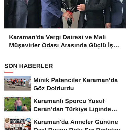
Karaman'da Vergi Dairesi ve Mali
Müşavirler Odası Arasında Güçlü İş
Birliği Mesajı
SON HABERLER
Minik Patenciler Karaman’da
Göz Doldurdu
Karamanlı Sporcu Yusuf
Ceran’dan Türkiye Liginde
Bronz Madalya
Karaman'da Anneler Gününe
Özel Duygu Dolu Şiir Dinletisi