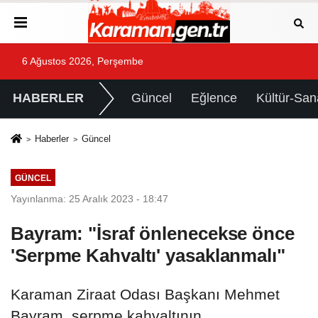
6 Ağustos 2026, Perşembe
HABERLER
Güncel
Eğlence
Kültür-San
Haberler
Güncel
GÜNCEL
Yayınlanma: 25 Aralık 2023 - 18:47
Bayram: "İsraf önlenecekse önce
'Serpme Kahvaltı' yasaklanmalı"
Karaman Ziraat Odası Başkanı Mehmet
Bayram, serpme kahvaltının