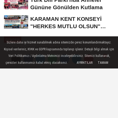
Gününe Gönülden Kutlama
KARAMAN KENT KONSEYİ
"HERKES MUTLU OLSUN"
MECLİSİNDEN ANNELER
GÜNDEM
GÜNÜNE...
Sizlere daha iyi hizmet sunabilmek adına sitemizde çerez konumlandırmaktayız.
Yayınlanma: 24 Aralık 2023 - 18:38
Kişisel verileriniz, KVKK ve GDPR kapsamında toplanıp işlenir. Detaylı bilgi almak için
Veri Politikamızı / Aydınlatma Metnimizi inceleyebilirsiniz. Sitemizi kullanarak,
Karaman'da "İl Güvenlik ve Asayiş
çerezleri kullanmamızı kabul etmiş olacaksınız.
AYRINTILAR
TAMAM
Yorumlar
Yorumlar
Koordinasyon Toplantısı" yapıldı
Karaman’da alınan güvenlik tedbirlerinin
değerlendirildiği “İl Güvenlik ve Asayiş
Koordinasyon Toplantısı” Vali Hüseyin
Engin Sarıibrahim başkanlığında yapıldı.