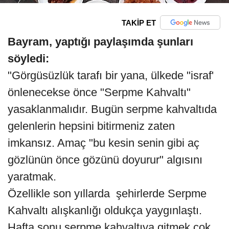
TAKİP ET
Bayram, yaptığı paylaşımda şunları
söyledi:
"Görgüsüzlük tarafı bir yana, ülkede "israf'
önlenecekse önce "Serpme Kahvaltı"
yasaklanmalıdır. Bugün serpme kahvaltıda
gelenlerin hepsini bitirmeniz zaten
imkansız. Amaç "bu kesin senin gibi aç
gözlünün önce gözünü doyurur" algısını
yaratmak.
Özellikle son yıllarda şehirlerde Serpme
Kahvaltı alışkanlığı oldukça yaygınlaştı.
Hafta sonu serpme kahvaltıya gitmek çok