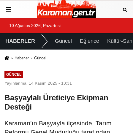
10 Ağustos 2026, Pazartesi
HABERLER
Güncel
Eğlence
Kültür-San
Haberler
Güncel
GÜNCEL
Yayınlanma: 14 Kasım 2025 - 13:31
Başyaylalı Üreticiye Ekipman
Desteği
Karaman’ın Başyayla ilçesinde, Tarım
Reformu Genel Müdürlüğü tarafından