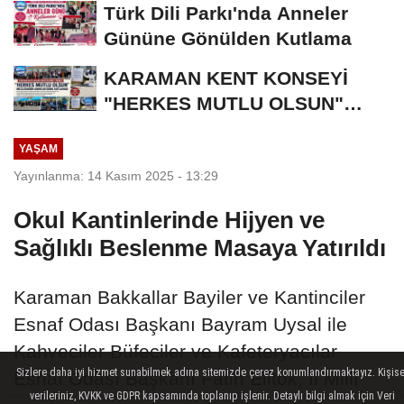
Türk Dili Parkı'nda Anneler
Gününe Gönülden Kutlama
KARAMAN KENT KONSEYİ
"HERKES MUTLU OLSUN"
MECLİSİNDEN ANNELER
YAŞAM
GÜNÜNE...
Yayınlanma: 14 Kasım 2025 - 13:29
Okul Kantinlerinde Hijyen ve
Sağlıklı Beslenme Masaya Yatırıldı
Karaman Bakkallar Bayiler ve Kantinciler
Esnaf Odası Başkanı Bayram Uysal ile
Kahveciler Büfeciler ve Kafeteryacılar
Sizlere daha iyi hizmet sunabilmek adına sitemizde çerez konumlandırmaktayız. Kişise
Esnaf Odası Başkanı Fatih Elitok, İl Millî
verileriniz, KVKK ve GDPR kapsamında toplanıp işlenir. Detaylı bilgi almak için Veri