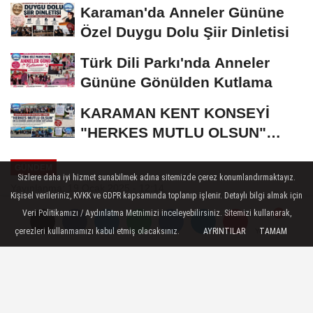
Bronz Madalya
Karaman'da Anneler Gününe
Özel Duygu Dolu Şiir Dinletisi
Türk Dili Parkı'nda Anneler
Gününe Gönülden Kutlama
KARAMAN KENT KONSEYİ
"HERKES MUTLU OLSUN"
MECLİSİNDEN ANNELER
GÜNDEM
GÜNÜNE...
Sizlere daha iyi hizmet sunabilmek adına sitemizde çerez konumlandırmaktayız.
Yayınlanma: 19 Ocak 2025 - 12:14
Kişisel verileriniz, KVKK ve GDPR kapsamında toplanıp işlenir. Detaylı bilgi almak için
Veri Politikamızı / Aydınlatma Metnimizi inceleyebilirsiniz. Sitemizi kullanarak,
1200 kamu aracının satışına
çerezleri kullanmamızı kabul etmiş olacaksınız.
AYRINTILAR
TAMAM
Yorumlar
Yorumlar
başlandı
Özelleştirme İdaresi Başkanlığı (ÖİB),
tasarruf tedbirleri kapsamında 1200 kamu