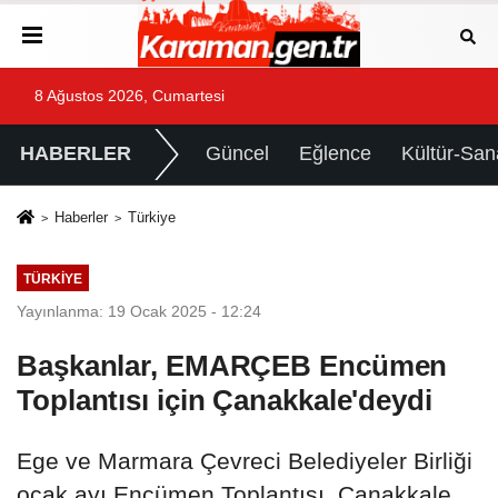
8 Ağustos 2026, Cumartesi
HABERLER
Güncel
Eğlence
Kültür-San
Haberler
Türkiye
TÜRKIYE
Yayınlanma: 19 Ocak 2025 - 12:24
Başkanlar, EMARÇEB Encümen
Toplantısı için Çanakkale'deydi
Ege ve Marmara Çevreci Belediyeler Birliği
ocak ayı Encümen Toplantısı, Çanakkale