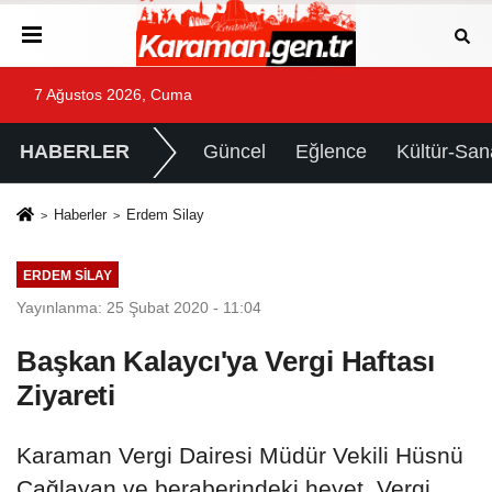
7 Ağustos 2026, Cuma
HABERLER
Güncel
Eğlence
Kültür-San
Haberler
Erdem Silay
ERDEM SILAY
Yayınlanma: 25 Şubat 2020 - 11:04
Başkan Kalaycı'ya Vergi Haftası
Ziyareti
Karaman Vergi Dairesi Müdür Vekili Hüsnü
Çağlayan ve beraberindeki heyet, Vergi