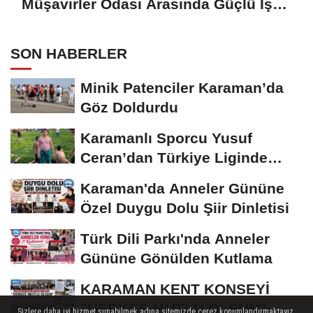
Müşavirler Odası Arasında Güçlü İş
Birliği Mesajı
SON HABERLER
Minik Patenciler Karaman’da
Göz Doldurdu
Karamanlı Sporcu Yusuf
Ceran’dan Türkiye Liginde
Bronz Madalya
Karaman'da Anneler Gününe
Özel Duygu Dolu Şiir Dinletisi
Türk Dili Parkı'nda Anneler
Gününe Gönülden Kutlama
KARAMAN KENT KONSEYİ
"HERKES MUTLU OLSUN"
Sizlere daha iyi hizmet sunabilmek adına sitemizde çerez konumlandırmaktayız.