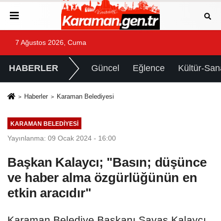
7 Ağustos 2026, Cuma
HABERLER
Güncel
Eğlence
Kültür-San
Haberler
Karaman Belediyesi
KARAMAN BELEDIYESI
Yayınlanma: 09 Ocak 2024 - 16:00
Başkan Kalaycı; "Basın; düşünce
ve haber alma özgürlüğünün en
etkin aracıdır"
Karaman Belediye Başkanı Savaş Kalaycı,