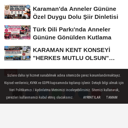
Bronz Madalya
Karaman'da Anneler Gününe
Özel Duygu Dolu Şiir Dinletisi
Türk Dili Parkı'nda Anneler
Gününe Gönülden Kutlama
KARAMAN KENT KONSEYİ
"HERKES MUTLU OLSUN"
MECLİSİNDEN ANNELER
SPOR
GÜNÜNE...
Sizlere daha iyi hizmet sunabilmek adına sitemizde çerez konumlandırmaktayız.
Yayınlanma: 09 Ocak 2024 - 15:59
Kişisel verileriniz, KVKK ve GDPR kapsamında toplanıp işlenir. Detaylı bilgi almak için
Veri Politikamızı / Aydınlatma Metnimizi inceleyebilirsiniz. Sitemizi kullanarak,
Karaman'da Halter Gençler
çerezleri kullanmamızı kabul etmiş olacaksınız.
AYRINTILAR
TAMAM
Yorumlar
Yorumlar
Kulüpler Türkiye Şampiyonası
düzenlenecek