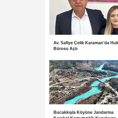
Av. Safiye Çelik Karaman’da Hu
Bürosu Açtı
Bucakkışla Köyüne Jandarma