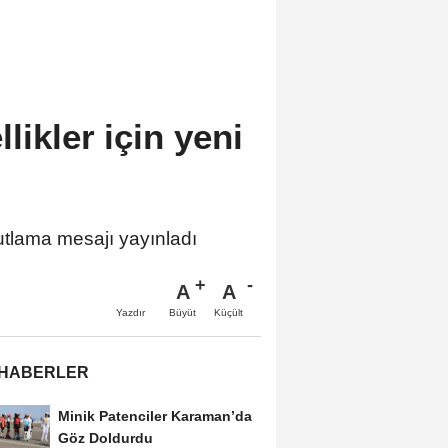
likler için yeni
utlama mesajı yayınladı
A
A
Büyüt
Küçült
Yazdır
 HABERLER
Minik Patenciler Karaman’da
Göz Doldurdu