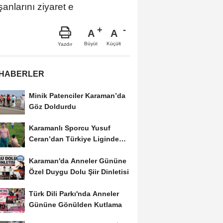
anlarını ziyaret e
A
A
Büyüt
Küçült
Yazdır
 HABERLER
Minik Patenciler Karaman’da
Göz Doldurdu
Karamanlı Sporcu Yusuf
Ceran’dan Türkiye Liginde
Bronz Madalya
Karaman'da Anneler Gününe
Özel Duygu Dolu Şiir Dinletisi
Türk Dili Parkı'nda Anneler
Gününe Gönülden Kutlama