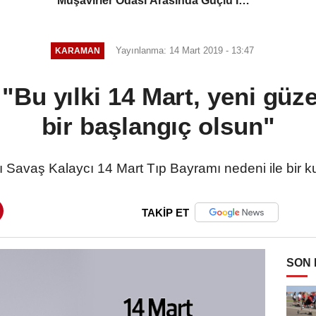
Müşavirler Odası Arasında Güçlü İş
Birliği Mesajı
Yayınlanma: 14 Mart 2019 - 13:47
KARAMAN
"Bu yılki 14 Mart, yeni güzel
bir başlangıç olsun"
Savaş Kalaycı 14 Mart Tıp Bayramı nedeni ile bir k
TAKİP ET
SON