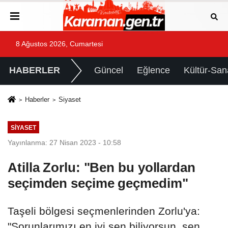
8 Ağustos 2026, Cumartesi
HABERLER
Güncel
Eğlence
Kültür-San
Haberler
Siyaset
SIYASET
Yayınlanma: 27 Nisan 2023 - 10:58
Atilla Zorlu: "Ben bu yollardan
seçimden seçime geçmedim"
Taşeli bölgesi seçmenlerinden Zorlu'ya:
"Sorunlarımızı en iyi sen biliyorsun, sen