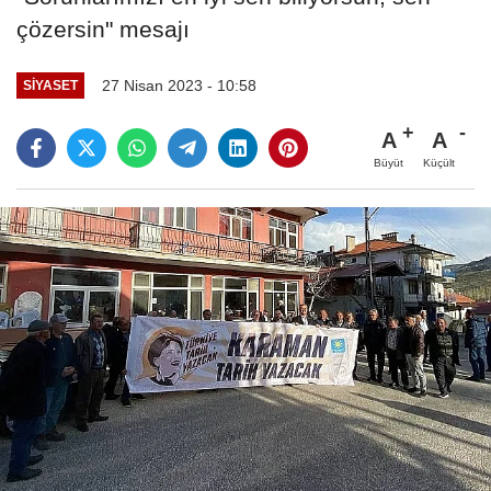
çözersin" mesajı
27 Nisan 2023 - 10:58
SIYASET
A
A
Büyüt
Küçült