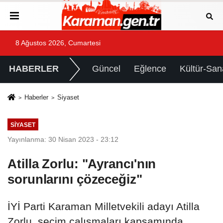
8 Ağustos 2026, Cumartesi
HABERLER
Güncel
Eğlence
Kültür-San
Haberler
Siyaset
SIYASET
Yayınlanma: 30 Nisan 2023 - 23:12
Atilla Zorlu: "Ayrancı'nın
sorunlarını çözeceğiz"
İYİ Parti Karaman Milletvekili adayı Atilla
Zorlu, seçim çalışmaları kapsamında