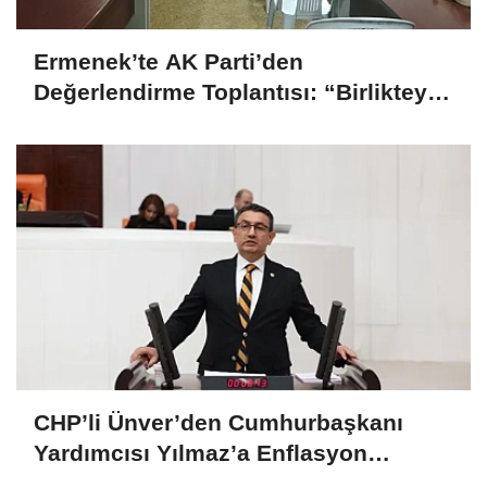
Ermenek’te AK Parti’den
Değerlendirme Toplantısı: “Birlikteyiz,
Çünkü Hizmet Yolundayız”
CHP’li Ünver’den Cumhurbaşkanı
Yardımcısı Yılmaz’a Enflasyon
Sorgusu: “Hedefler Neden Sürekli