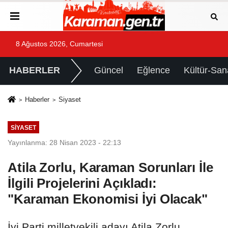
8 Ağustos 2026, Cumartesi
HABERLER
Güncel
Eğlence
Kültür-San
Haberler
Siyaset
SIYASET
Yayınlanma: 28 Nisan 2023 - 22:13
Atila Zorlu, Karaman Sorunları İle
İlgili Projelerini Açıkladı:
"Karaman Ekonomisi İyi Olacak"
İyi Parti milletvekili adayı Atila Zorlu