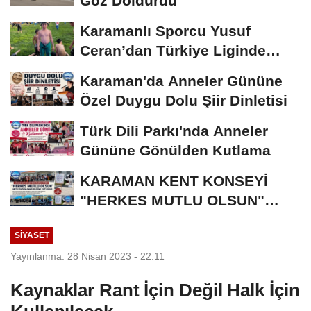
Göz Doldurdu
Karamanlı Sporcu Yusuf
Ceran’dan Türkiye Liginde
Bronz Madalya
Karaman'da Anneler Gününe
Özel Duygu Dolu Şiir Dinletisi
Türk Dili Parkı'nda Anneler
Gününe Gönülden Kutlama
KARAMAN KENT KONSEYİ
"HERKES MUTLU OLSUN"
MECLİSİNDEN ANNELER
SIYASET
GÜNÜNE...
Yayınlanma: 28 Nisan 2023 - 22:11
Kaynaklar Rant İçin Değil Halk İçin