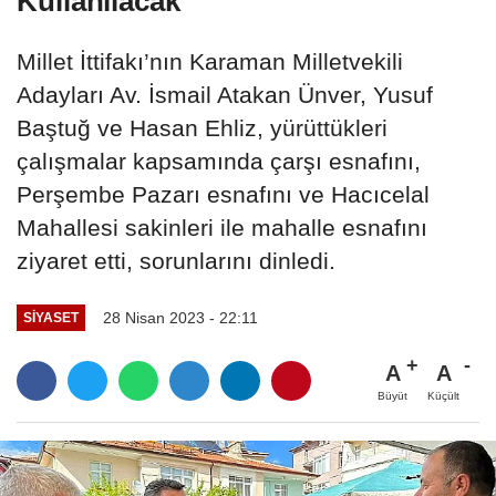
Kullanılacak
Millet İttifakı’nın Karaman Milletvekili
Adayları Av. İsmail Atakan Ünver, Yusuf
Baştuğ ve Hasan Ehliz, yürüttükleri
çalışmalar kapsamında çarşı esnafını,
Perşembe Pazarı esnafını ve Hacıcelal
Mahallesi sakinleri ile mahalle esnafını
ziyaret etti, sorunlarını dinledi.
28 Nisan 2023 - 22:11
SIYASET
A
A
Büyüt
Küçült