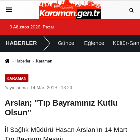
9 Ağustos 2026, Pazar
HABERLER
Güncel
Eğlence
Kültür-San
Haberler
Karaman
KARAMAN
Yayınlanma: 14 Mart 2019 - 13:23
Arslan; "Tıp Bayramınız Kutlu
Olsun"
İl Sağlık Müdürü Hasan Arslan’ın 14 Mart
Tıp Bayramı Mesajı