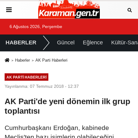
6 Ağustos 2026, Perşembe
HABERLER
Güncel
Eğlence
Kültür-San
Haberler
AK Parti Haberleri
AK PARTI HABERLERI
Yayınlanma: 07 Temmuz 2018 - 12:37
AK Parti'de yeni dönemin ilk grup
toplantısı
Cumhurbaşkanı Erdoğan, kabinede
Meclis'ten bazı isimlerin olabileceğini