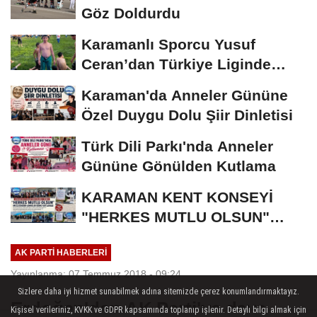
Göz Doldurdu
Karamanlı Sporcu Yusuf
Ceran’dan Türkiye Liginde
Bronz Madalya
Karaman'da Anneler Gününe
Özel Duygu Dolu Şiir Dinletisi
Türk Dili Parkı'nda Anneler
Gününe Gönülden Kutlama
KARAMAN KENT KONSEYİ
"HERKES MUTLU OLSUN"
MECLİSİNDEN ANNELER
AK PARTI HABERLERI
GÜNÜNE...
Yayınlanma: 07 Temmuz 2018 - 09:24
Sizlere daha iyi hizmet sunabilmek adına sitemizde çerez konumlandırmaktayız.
Erdoğan'dan AK Parti'ye dava
Kişisel verileriniz, KVKK ve GDPR kapsamında toplanıp işlenir. Detaylı bilgi almak için