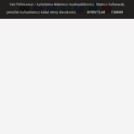
mesajı
Veri Politikamızı / Aydınlatma Metnimizi inceleyebilirsiniz. Sitemizi kullanarak,
çerezleri kullanmamızı kabul etmiş olacaksınız.
AYRINTILAR
TAMAM
Cumhurbaşkanı Erdoğan, seçimlerden
sonra grup toplantısında AK Parti'ye
seslendi: "Bu imtihanı başarı ile vermemiz
lazım
07 Temmuz 2018 - 09:24
AK PARTI HABERLERI
A
A
Büyüt
Küçült