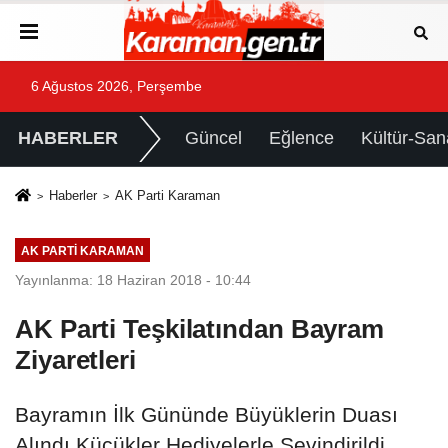
6 Ağustos 2026, Perşembe
HABERLER
Güncel
Eğlence
Kültür-San
Haberler
AK Parti Karaman
AK PARTI KARAMAN
Yayınlanma: 18 Haziran 2018 - 10:44
AK Parti Teşkilatından Bayram
Ziyaretleri
Bayramın İlk Gününde Büyüklerin Duası
Alındı Küçükler Hediyelerle Sevindirildi