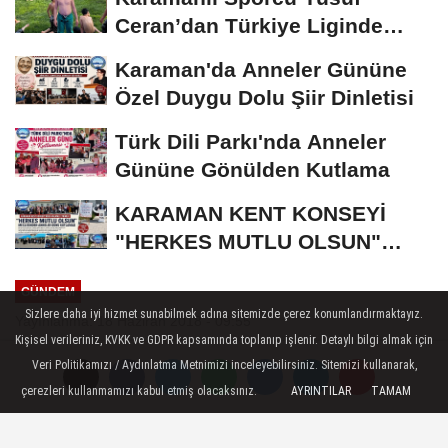
Ceran’dan Türkiye Liginde
Bronz Madalya
Karaman'da Anneler Gününe
Özel Duygu Dolu Şiir Dinletisi
Türk Dili Parkı'nda Anneler
Gününe Gönülden Kutlama
KARAMAN KENT KONSEYİ
"HERKES MUTLU OLSUN"
MECLİSİNDEN ANNELER
GÜNDEM
GÜNÜNE...
Sizlere daha iyi hizmet sunabilmek adına sitemizde çerez konumlandırmaktayız.
Yayınlanma: 18 Haziran 2018 - 09:55
Kişisel verileriniz, KVKK ve GDPR kapsamında toplanıp işlenir. Detaylı bilgi almak için
Rektör Akgül'den Taziye Mesajı
Veri Politikamızı / Aydınlatma Metnimizi inceleyebilirsiniz. Sitemizi kullanarak,
çerezleri kullanmamızı kabul etmiş olacaksınız.
AYRINTILAR
TAMAM
Karamanoğlu Mehmetbey Üniversitesi