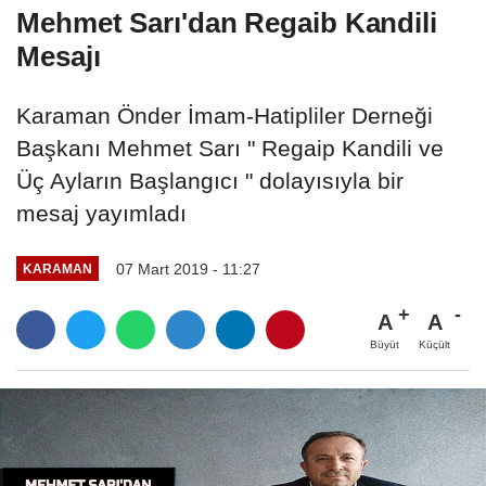
Mehmet Sarı'dan Regaib Kandili
Mesajı
Karaman Önder İmam-Hatipliler Derneği
Başkanı Mehmet Sarı " Regaip Kandili ve
Üç Ayların Başlangıcı " dolayısıyla bir
mesaj yayımladı
07 Mart 2019 - 11:27
KARAMAN
A
A
Büyüt
Küçült