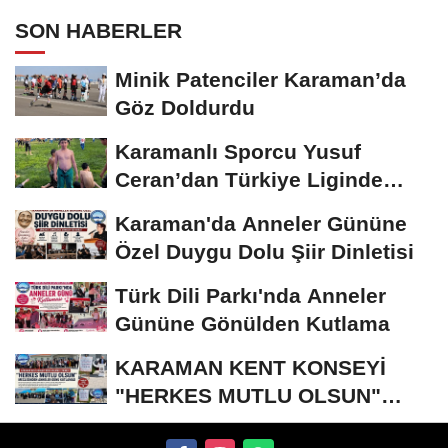
SON HABERLER
Minik Patenciler Karaman’da
Göz Doldurdu
Karamanlı Sporcu Yusuf
Ceran’dan Türkiye Liginde
Bronz Madalya
Karaman'da Anneler Gününe
Özel Duygu Dolu Şiir Dinletisi
Türk Dili Parkı'nda Anneler
Gününe Gönülden Kutlama
KARAMAN KENT KONSEYİ
"HERKES MUTLU OLSUN"
MECLİSİNDEN ANNELER