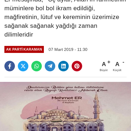
müminlere bol bol ikram edildiği,
mağfiretinin, lütuf ve kereminin üzerimize
sağanak sağanak yağdığı zaman
dilimleridir
07 Mart 2019 - 11:30
AK PARTI KARAMAN
A
A
Büyüt
Küçült