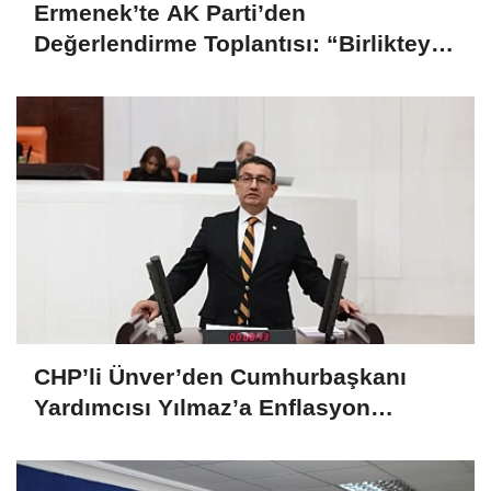
Ermenek’te AK Parti’den
Değerlendirme Toplantısı: “Birlikteyiz,
Çünkü Hizmet Yolundayız”
CHP’li Ünver’den Cumhurbaşkanı
Yardımcısı Yılmaz’a Enflasyon
Sorgusu: “Hedefler Neden Sürekli
Iskalanıyor?