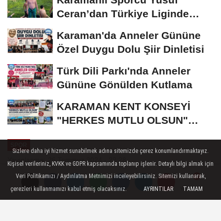
Ceran’dan Türkiye Liginde
Bronz Madalya
Karaman'da Anneler Gününe
Özel Duygu Dolu Şiir Dinletisi
Türk Dili Parkı'nda Anneler
Gününe Gönülden Kutlama
KARAMAN KENT KONSEYİ
"HERKES MUTLU OLSUN"
MECLİSİNDEN ANNELER
SPOR
GÜNÜNE...
Sizlere daha iyi hizmet sunabilmek adına sitemizde çerez konumlandırmaktayız.
Yayınlanma: 26 Temmuz 2024 - 22:28
Kişisel verileriniz, KVKK ve GDPR kapsamında toplanıp işlenir. Detaylı bilgi almak için
Veri Politikamızı / Aydınlatma Metnimizi inceleyebilirsiniz. Sitemizi kullanarak,
Karaman FK'nın yeni başkanı
çerezleri kullanmamızı kabul etmiş olacaksınız.
AYRINTILAR
TAMAM
Yorumlar
Yorumlar
Ramazan Aygündüz !