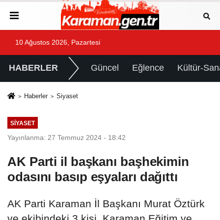
10 Ağustos 2026, Pazartesi
HABERLER
Güncel
Eğlence
Kültür-San
Haberler
Siyaset
SIYASET
Yayınlanma: 27 Temmuz 2024 - 18:42
AK Parti il başkanı başhekimin
odasını basıp eşyaları dağıttı
AK Parti Karaman İl Başkanı Murat Öztürk
ve ekibindeki 3 kişi, Karaman Eğitim ve