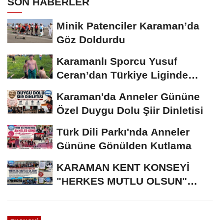
SON HABERLER
Minik Patenciler Karaman’da
Göz Doldurdu
Karamanlı Sporcu Yusuf
Ceran’dan Türkiye Liginde
Bronz Madalya
Karaman'da Anneler Gününe
Özel Duygu Dolu Şiir Dinletisi
Türk Dili Parkı'nda Anneler
Gününe Gönülden Kutlama
KARAMAN KENT KONSEYİ
"HERKES MUTLU OLSUN"
MECLİSİNDEN ANNELER
GÜNÜNE...