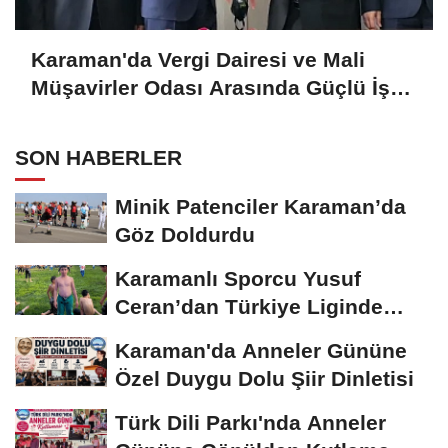
Karaman'da Vergi Dairesi ve Mali
Müşavirler Odası Arasında Güçlü İş
Birliği Mesajı
SON HABERLER
Minik Patenciler Karaman’da
Göz Doldurdu
Karamanlı Sporcu Yusuf
Ceran’dan Türkiye Liginde
Bronz Madalya
Karaman'da Anneler Gününe
Özel Duygu Dolu Şiir Dinletisi
Türk Dili Parkı'nda Anneler