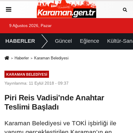
9 Ağustos 2026, Pazar
HABERLER
Güncel
Eğlence
Kültür-San
Haberler
Karaman Belediyesi
KARAMAN BELEDIYESI
Yayınlanma: 11 Eylül 2018 - 09:37
Piri Reis Vadisi'nde Anahtar
Teslimi Başladı
Karaman Belediyesi ve TOKİ işbirliği ile
yapımı gerçekleştirilen Karaman’ın en