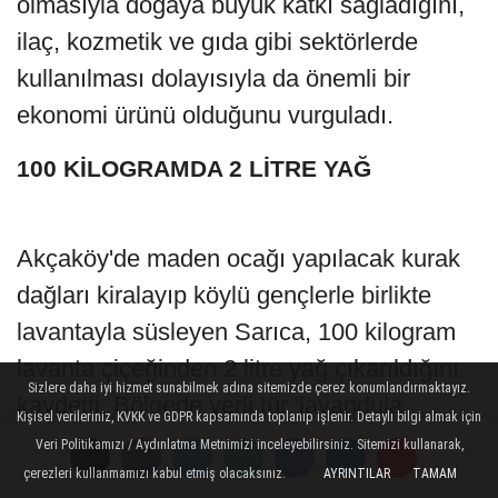
olmasıyla doğaya büyük katkı sağladığını,
ilaç, kozmetik ve gıda gibi sektörlerde
kullanılması dolayısıyla da önemli bir
ekonomi ürünü olduğunu vurguladı.
100 KİLOGRAMDA 2 LİTRE YAĞ
Akçaköy'de maden ocağı yapılacak kurak
dağları kiralayıp köylü gençlerle birlikte
lavantayla süsleyen Sarıca, 100 kilogram
lavanta çiçeğinden 2 litre yağ çıkarıldığını
Sizlere daha iyi hizmet sunabilmek adına sitemizde çerez konumlandırmaktayız.
kaydetti. Bölgede yerli tür 'lavandula
Kişisel verileriniz, KVKK ve GDPR kapsamında toplanıp işlenir. Detaylı bilgi almak için
intermedia' ve en değerli tür
'lavandula
Veri Politikamızı / Aydınlatma Metnimizi inceleyebilirsiniz. Sitemizi kullanarak,
angustifolia sevtopolis'
olmak iki üzere iki
çerezleri kullanmamızı kabul etmiş olacaksınız.
AYRINTILAR
TAMAM