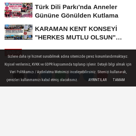
Türk Dili Parkı'nda Anneler
Gününe Gönülden Kutlama
KARAMAN KENT KONSEYİ
"HERKES MUTLU OLSUN"
MECLİSİNDEN ANNELER
SAĞLIK
GÜNÜNE...
Sizlere daha iyi hizmet sunabilmek adına sitemizde çerez konumlandırmaktayız.
Yayınlanma: 12 Ocak 2023 - 14:22
Kişisel verileriniz, KVKK ve GDPR kapsamında toplanıp işlenir. Detaylı bilgi almak için
Veri Politikamızı / Aydınlatma Metnimizi inceleyebilirsiniz. Sitemizi kullanarak,
Karaman Eğitim ve Araştırma
çerezleri kullanmamızı kabul etmiş olacaksınız.
AYRINTILAR
TAMAM
Yorumlar
Yorumlar
Hastanesine Multimod Argon
Cihazı Alındı
Karaman Eğitim ve Araştırma Hastane Göz
Kliniği Uzmanlarının talebi ile İl Sağlık
Müdürlüğü tarafından daha yeni bir