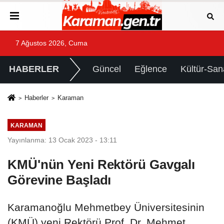
7 Ağustos 2026, Cuma
HABERLER
Güncel
Eğlence
Kültür-San
Haberler
Karaman
KARAMAN
Yayınlanma: 13 Ocak 2023 - 13:11
KMÜ'nün Yeni Rektörü Gavgalı
Görevine Başladı
Karamanoğlu Mehmetbey Üniversitesinin
(KMÜ) yeni Rektörü Prof. Dr. Mehmet