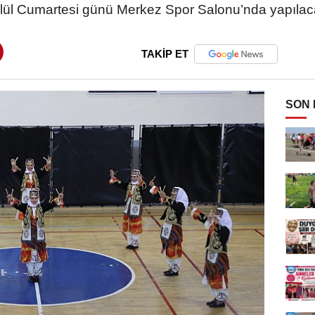
lül Cumartesi günü Merkez Spor Salonu’nda yapılac
TAKİP ET
SON