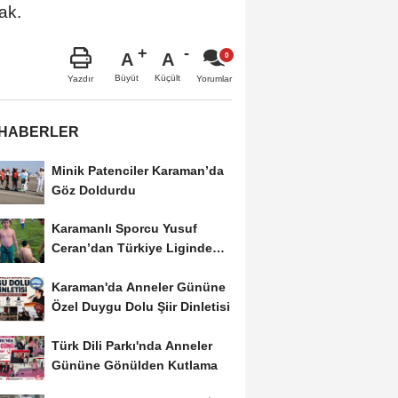
ak.
A
A
Büyüt
Küçült
Yazdır
Yorumlar
 HABERLER
Minik Patenciler Karaman’da
Göz Doldurdu
Karamanlı Sporcu Yusuf
Ceran’dan Türkiye Liginde
Bronz Madalya
Karaman'da Anneler Gününe
Özel Duygu Dolu Şiir Dinletisi
Türk Dili Parkı'nda Anneler
Gününe Gönülden Kutlama