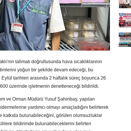
ı'nın talimatı doğrultusunda hava sıcaklıklarının
timlerini yoğun bir şekilde devam edeceği, bu
lül tarihleri arasında 2 haftalık süreç boyunca 26
600 üzerinde işletmenin denetleneceği bildirildi.
rım ve Orman Müdürü Yusuf Şahinbaş; yapılan
 gidermelerine yardımcı olmayı amaçladığını belirterek
e katkıda bulunabileceğini, görülen olumsuzluklar
ililere bildirimde bulunabileceklerini belirten