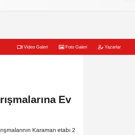
Video Galeri
Foto Galeri
Yazarlar
rışmalarına Ev
arışmalarının Karaman etabı 2