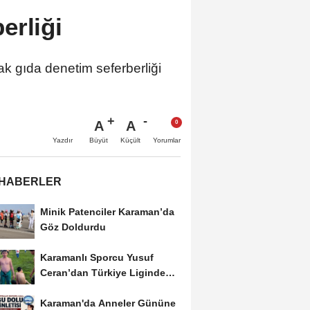
erliği
k gıda denetim seferberliği
A
A
Büyüt
Küçült
Yazdır
Yorumlar
 HABERLER
Minik Patenciler Karaman’da
Göz Doldurdu
Karamanlı Sporcu Yusuf
Ceran’dan Türkiye Liginde
Bronz Madalya
Karaman'da Anneler Gününe