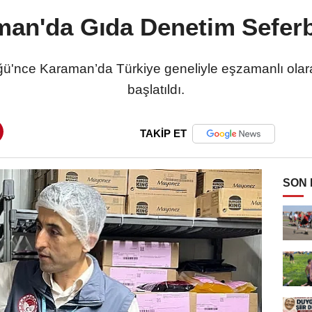
an'da Gıda Denetim Seferb
ü'nce Karaman’da Türkiye geneliyle eşzamanlı olara
başlatıldı.
TAKİP ET
SON