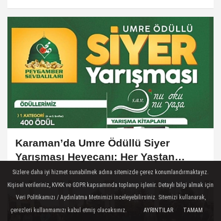
Yakalandı, 8’i Tutuklandı
Karaman’da Umre Ödüllü Siyer
Yarışması Heyecanı: Her Yaştan
Katılımcıya Özel Hediyeler
Sizlere daha iyi hizmet sunabilmek adına sitemizde çerez konumlandırmaktayız.
Kişisel verileriniz, KVKK ve GDPR kapsamında toplanıp işlenir. Detaylı bilgi almak için
Veri Politikamızı / Aydınlatma Metnimizi inceleyebilirsiniz. Sitemizi kullanarak,
çerezleri kullanmamızı kabul etmiş olacaksınız.
AYRINTILAR
TAMAM