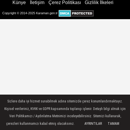
Künye
İletişim
Çerez Politikası
Gizlilik İlkeleri
Copyright © 2014-2025 Karaman.gen.tr
Sizlere daha iyi hizmet sunabilmek adına sitemizde çerez konumlandırmaktayız.
Kişisel verileriniz, KVKK ve GDPR kapsamında toplanıp işlenir. Detaylı bilgi almak için
Veri Politikamızı / Aydınlatma Metnimizi inceleyebilirsiniz. Sitemizi kullanarak,
çerezleri kullanmamızı kabul etmiş olacaksınız.
AYRINTILAR
TAMAM