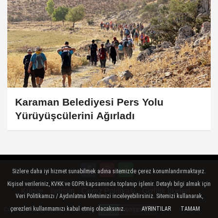
Karaman Belediyesi Pers Yolu
Yürüyüşcülerini Ağırladı
Sizlere daha iyi hizmet sunabilmek adına sitemizde çerez konumlandırmaktayız.
Kişisel verileriniz, KVKK ve GDPR kapsamında toplanıp işlenir. Detaylı bilgi almak için
Künye
İletişim
Çerez Politikası
Gizlilik İlkeleri
Veri Politikamızı / Aydınlatma Metnimizi inceleyebilirsiniz. Sitemizi kullanarak,
çerezleri kullanmamızı kabul etmiş olacaksınız.
AYRINTILAR
TAMAM
Copyright © 2014-2025 Karaman.gen.tr