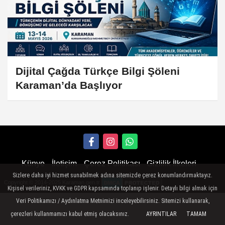
Dijital Çağda Türkçe Bilgi Şöleni
Karaman’da Başlıyor
Künye
İletişim
Çerez Politikası
Gizlilik İlkeleri
Sizlere daha iyi hizmet sunabilmek adına sitemizde çerez konumlandırmaktayız.
Copyright © 2014-2025 Karaman.gen.tr
Kişisel verileriniz, KVKK ve GDPR kapsamında toplanıp işlenir. Detaylı bilgi almak için
Veri Politikamızı / Aydınlatma Metnimizi inceleyebilirsiniz. Sitemizi kullanarak,
çerezleri kullanmamızı kabul etmiş olacaksınız.
AYRINTILAR
TAMAM