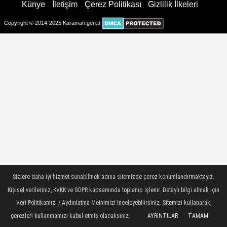
Künye
İletişim
Çerez Politikası
Gizlilik İlkeleri
Copyright © 2014-2025 Karaman.gen.tr
Sizlere daha iyi hizmet sunabilmek adına sitemizde çerez konumlandırmaktayız.
Kişisel verileriniz, KVKK ve GDPR kapsamında toplanıp işlenir. Detaylı bilgi almak için
Veri Politikamızı / Aydınlatma Metnimizi inceleyebilirsiniz. Sitemizi kullanarak,
çerezleri kullanmamızı kabul etmiş olacaksınız.
AYRINTILAR
TAMAM